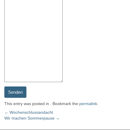
Senden
This entry was posted in . Bookmark the
permalink
.
Post
←
Wochenschlussandacht
Wir machen Sommerpause
→
navigation