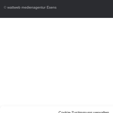
©
wattweb medienagentur Esens
Cookie-Zustimmung verwalten